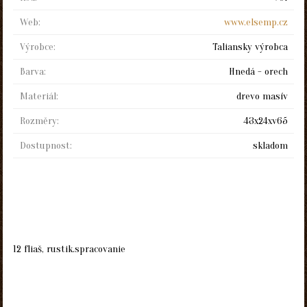
Web:
www.elsemp.cz
Výrobce:
Taliansky výrobca
Barva:
Hnedá - orech
Materiál:
drevo masív
Rozměry:
43x24xv65
Dostupnost:
skladom
12 fliaš, rustik.spracovanie