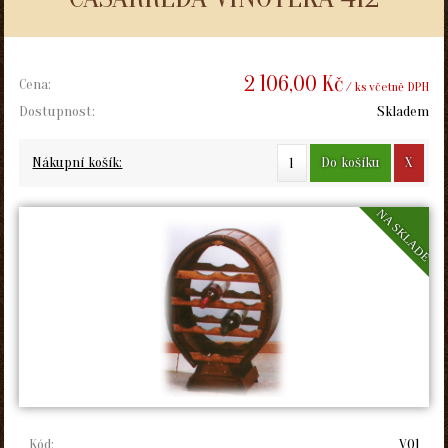
2 106,00 Kč
Cena:
/ ks včetně DPH
Dostupnost:
Skladem
Do košíku
X
Nákupní košík:
NA SKLADE
Kód:
V01