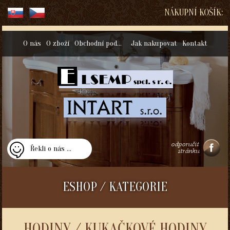
NÁKUPNÍ KOŠÍK:
O nás
O zboží
Obchodní podmínky
Jak nakupovat
Kontakt
Řekli o nás ...
ESHOP / KATEGORIE
HODINY / KUKAČKOVÉ HODINY