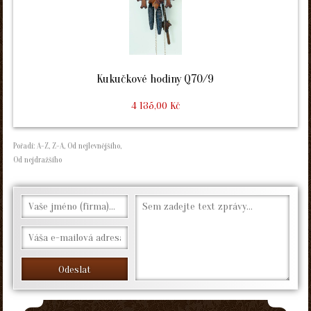
Kukučkové hodiny Q70/9
4 135,00 Kč
Pořadí:
A-Z
,
Z-A
,
Od nejlevnějšího
,
Od nejdražšího