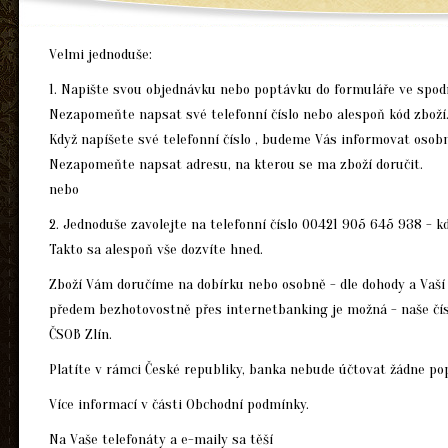
Velmi jednoduše:
1. Napište svou objednávku nebo poptávku do formuláře ve spodn
Nezapomeňte napsat své telefonní číslo nebo alespoň kód zboží
Když napíšete své telefonní číslo , budeme Vás informovat osob
Nezapomeňte napsat adresu, na kterou se ma zboží doručit.
nebo
2. Jednoduše zavolejte na telefonní číslo 00421 905 645 938 - kd
Takto sa alespoň vše dozvíte hned.
Zboží Vám doručíme na dobírku nebo osobně - dle dohody a Vaší 
předem bezhotovostně přes internetbanking je možná - naše čí
ČSOB Zlín.
Platíte v rámci České republiky, banka nebude účtovat žádne pop
Více informací v části Obchodní podmínky.
Na Vaše telefonáty a e-maily sa těší