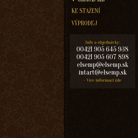
Umelecké sklo
KE STAŽENÍ
VÝPRODEJ
Info a objednávky:
00421 905 645 938
00421 905 607 898
elsemp@elsemp.sk
intart@elsemp.sk
- Více informací zde