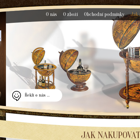
O nás
O zboží
Obchodní podmínky
Jak 
Řekli o nás ...
JAK NAKUPOVA