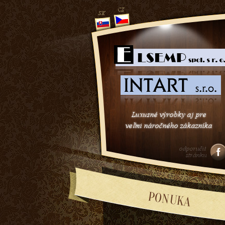
1
2
3
PONUKA