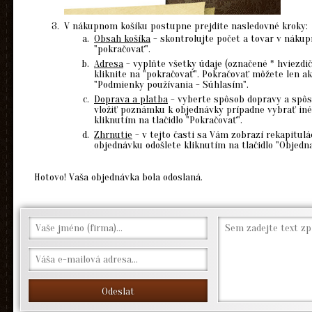
V nákupnom košíku postupne prejdite nasledovné kroky:
Obsah košíka
- skontrolujte počet a tovar v nákup
"pokračovať".
Adresa
- vyplňte všetky údaje (označené * hviezdi
kliknite na "pokračovať". Pokračovať môžete len ak
"Podmienky používania - Súhlasím".
Doprava a platba
- vyberte spôsob dopravy a spôso
vložiť poznámku k objednávky prípadne vybrať iné
kliknutím na tlačidlo "Pokračovať".
Zhrnutie
- v tejto časti sa Vám zobrazí rekapitulá
objednávku odošlete kliknutím na tlačidlo "Objedna
Hotovo! Vaša objednávka bola odoslaná.