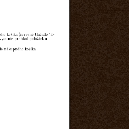
o košíka (červené tlačidlo "E-
vysunie prehľad položiek a
de nákupného košíka.