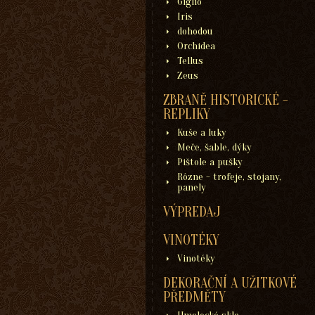
Giglio
Iris
dohodou
Orchidea
Tellus
Zeus
ZBRANĚ HISTORICKÉ -
REPLIKY
Kuše a luky
Meče, šable, dýky
Pištole a pušky
Rôzne - trofeje, stojany,
panely
VÝPREDAJ
VINOTÉKY
Vinotéky
DEKORAČNÍ A UŽITKOVÉ
PŘEDMĚTY