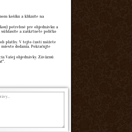
nom košíku a kliknite na
čkou) potrebné pre objednávku a
 súhlasíte a zaškrtnete políčko
b platby. V tejto časti môžete
 miesto dodania. Pokračujte
cia Vašej objednávky. Záväznú
ť".