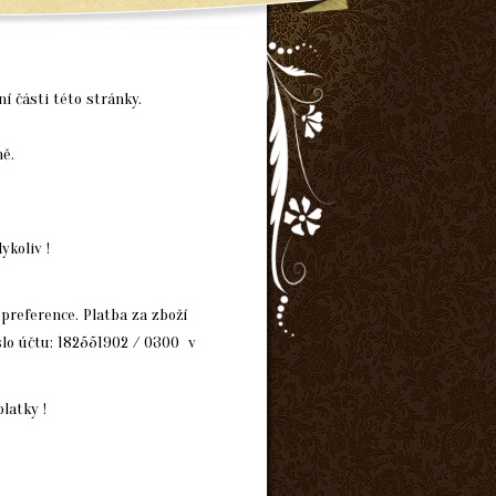
í části této stránky.
.
ně.
ykoliv !
preference. Platba za zboží
slo účtu: 182551902 / 0300 v
latky !