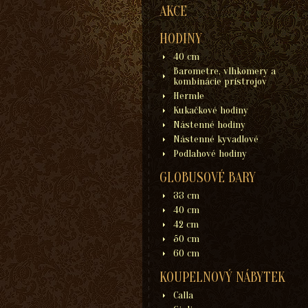
AKCE
HODINY
40 cm
Barometre, vlhkomery a
kombinácie prístrojov
Hermle
Kukačkové hodiny
Nástenné hodiny
Nástenné kyvadlové
Podlahové hodiny
GLOBUSOVÉ BARY
33 cm
40 cm
42 cm
50 cm
60 cm
KOUPELNOVÝ NÁBYTEK
Calla