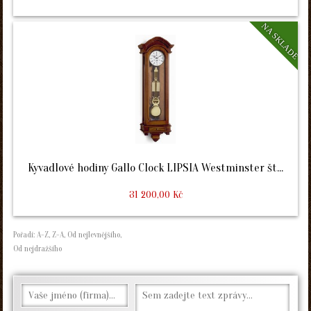
NA SKLADE
Kyvadlové hodiny Gallo Clock LIPSIA Westminster št...
31 200,00 Kč
Pořadí:
A-Z
,
Z-A
,
Od nejlevnějšího
,
Od nejdražšího