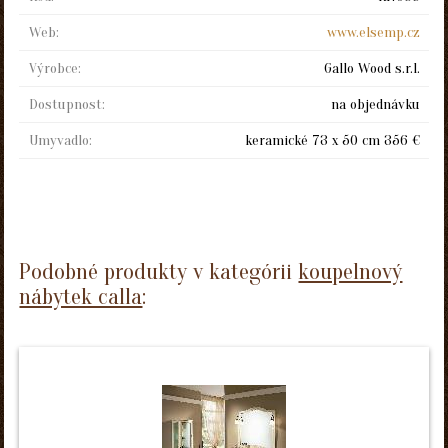
Web:
www.elsemp.cz
Výrobce:
Gallo Wood s.r.l.
Dostupnost:
na objednávku
Umyvadlo:
keramické 73 x 50 cm 356 €
Podobné produkty v kategórii
koupelnový
nábytek calla
: