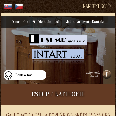
NÁKUPNÍ KOŠÍK:
O nás
O zboží
Obchodní podmínky
Jak nakupovat
Kontakt
Řekli o nás ...
ESHOP / KATEGORIE
GALLO WOOD CALLA DOPLŇKOVÁ SKŘIŇKA VYSOKÁ