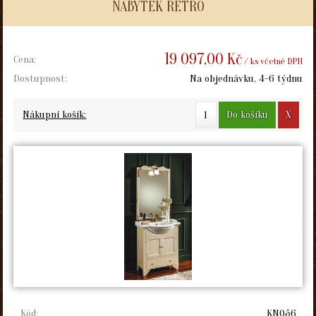
NÁBYTEK RETRO
19 097,00 Kč
Cena:
/ ks včetně DPH
Dostupnost:
Na objednávku, 4-6 týdnu
Do košíku
X
Nákupní košík:
Kód:
KN056