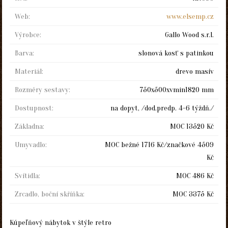
Web:
www.elsemp.cz
Výrobce:
Gallo Wood s.r.l.
Barva:
slonová kosť s patinkou
Materiál:
drevo masív
Rozměry sestavy:
750x500xvmin1820 mm
Dostupnost:
na dopyt, /dod.predp. 4-6 týždň./
Základna:
MOC 13520 Kč
Umyvadlo:
MOC bežné 1716 Kč/značkové 4509
Kč
Svítidla:
MOC 486 Kč
Zrcadlo, boční skříňka:
MOC 3375 Kč
Kúpeľňový nábytok v štýle retro