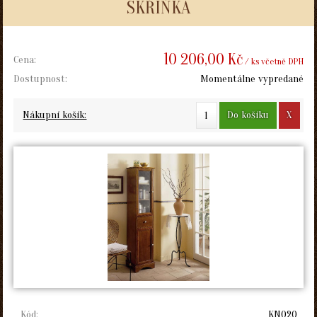
SKŘÍŇKA
10 206,00 Kč
Cena:
/ ks včetně DPH
Dostupnost:
Momentálne vypredané
Do košíku
X
Nákupní košík:
Kód:
KN020