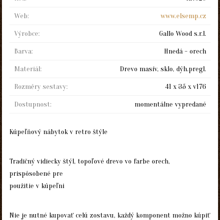
Web:
www.elsemp.cz
Výrobce:
Gallo Wood s.r.l.
Barva:
Hnedá - orech
Materiál:
Drevo masív, sklo, dýh.pregl.
Rozměry sestavy:
41 x 35 x v176
Dostupnost:
momentálne vypredané
Kúpeľňový nábytok v retro štýle
Tradičný vidiecky štýl, topoľové drevo vo farbe orech,
prispôsobené pre
použitie v kúpeľni
Nie je nutné kupovať celú zostavu, každý komponent možno kúpiť