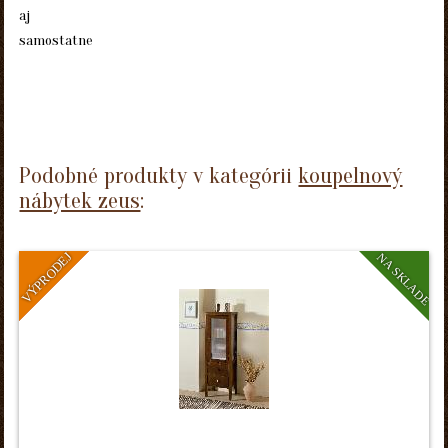
aj
samostatne
Podobné produkty v kategórii
koupelnový
nábytek zeus
:
VÝPRODEJ
NA SKLADE
AKCE