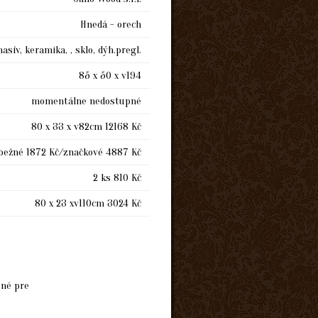
Hnedá - orech
sív, keramika, , sklo, dýh.pregl.
85 x 50 x v194
momentálne nedostupné
80 x 33 x v82cm 12168 Kč
bežné 1872 Kč/značkové 4887 Kč
2 ks 810 Kč
80 x 23 xv110cm 3024 Kč
ené pre