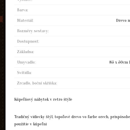
Barva:
Materiál:
Drevo ma
Rozměry sestavy:
Dostupnost:
Základna:
Umyvadlo:
85 x 50cm 
Svítidla:
Zrcadlo, boční skříňka:
Kúpeľňový nábytok v retro štýle
Tradičný vidiecky štýl, topoľové drevo vo farbe orech, prispôsob
použitie v kúpeľni