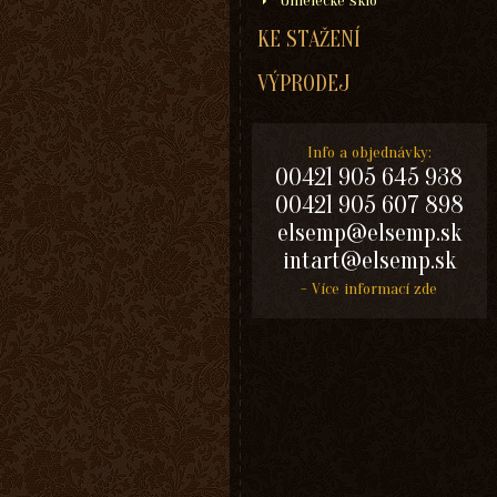
Umelecké sklo
KE STAŽENÍ
VÝPRODEJ
Info a objednávky:
00421 905 645 938
00421 905 607 898
elsemp@elsemp.sk
intart@elsemp.sk
- Více informací zde