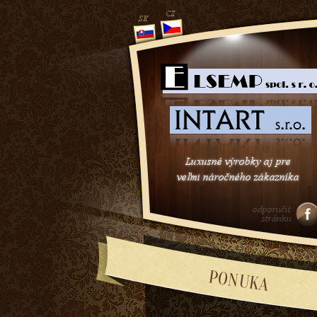
1
2
3
PONUKA