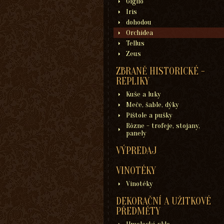
Giglio
Iris
dohodou
Orchidea
Tellus
Zeus
ZBRANĚ HISTORICKÉ -
REPLIKY
Kuše a luky
Meče, šable, dýky
Pištole a pušky
Rôzne - trofeje, stojany,
panely
VÝPREDAJ
VINOTÉKY
Vinotéky
DEKORAČNÍ A UŽITKOVÉ
PŘEDMĚTY