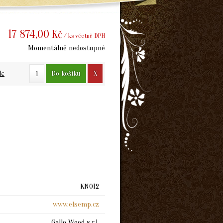
17 874,00 Kč
/ ks včetně DPH
Momentálně nedostupné
Do košíku
X
k:
KN012
www.elsemp.cz
Gallo Wood s.r.l.