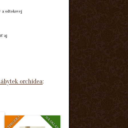
 a odtokovej
ť aj
ábytek orchidea
:
VÝPRODEJ
NA SKLADE
AKCE