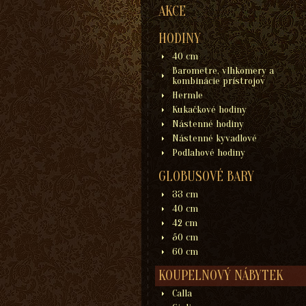
AKCE
HODINY
40 cm
Barometre, vlhkomery a
kombinácie prístrojov
Hermle
Kukačkové hodiny
Nástenné hodiny
Nástenné kyvadlové
Podlahové hodiny
GLOBUSOVÉ BARY
33 cm
40 cm
42 cm
50 cm
60 cm
KOUPELNOVÝ NÁBYTEK
Calla